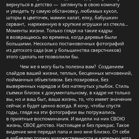
вернуться в детство — заглянуть в свою комнату
и увидеть ту самую обстановку, любимых кукол,
шторы в цветочек, мамин халат, елку, бабушкин
сервант, наряженную в хрупкие игрушки из стекла…
Моменты жизни. Только глядя на такие кадры
я возвращаюсь во времена, когда деревья были
большими. Несколько постановочных фотографий
из детского сада (как у большинства сверстников)
этого сделать не позволили бы.
Чем же я могу быть полезна вам? Созданием
слайдов вашей жизни, теплых, бесценных мгновений,
пойманных объективом. Без позировки, без
выверенных нарядов и без натянутых улыбок. Стиль
съемки близок к документальному, в кадре не только
вы, но и ваш быт, ваша жизнь, то, что имеет значение
сейчас и будет ценно всегда. Я хочу, чтобы спустя
годы, глядя на эти фотографии вы погружались
в приятные воспоминания. И видели на них СВОЮ
жизнь, СВОЕ детство. Настоящее и без прикрас. Такое
видение мне передал папа и оно мне близко. От себя
я добавляю толику художественности и капельку арта.