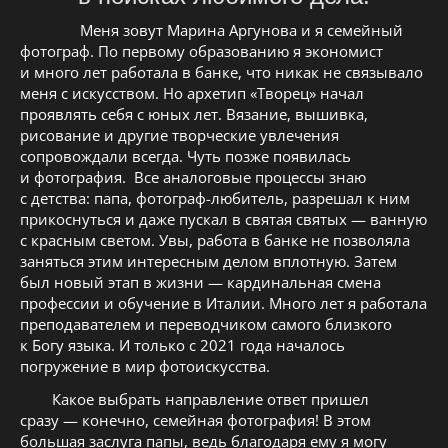
Меня зовут Марина Аргунова и я семейный
фотограф. По первому образованию я экономист
и много лет работала в банке, что никак не связывало
меня с искусством. Но архетип «Творец» начал
проявлять себя с юных лет. Вязание, вышивка,
рисование и другие творческие увлечения
сопровождали всегда. Чуть позже появилась
и фотография. Все аналоговые процессы знаю
с детства: папа, фотограф-любитель, разрешал к ним
прикоснуться и даже пускал в святая святых — ванную
с красным светом. Увы, работа в банке не позволяла
заняться этим интересным делом вплотную. Затем
был новый этап в жизни — кардинальная смена
профессии и обучение в Италии. Много лет я работала
преподавателем и переводчиком самого близкого
к Богу языка. И только с 2021 года началось
погружение в мир фотоискусства.
Какое выбрать направление ответ пришел
сразу — конечно, семейная фотография! В этом
большая заслуга папы, ведь благодаря ему я могу